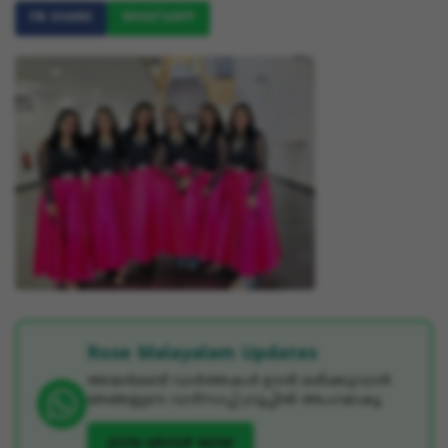
FB SHARE
WHATSAPP
Rose Malayalam Updates
അയർലണ്ട് വാർത്തകൾ ഉടൻ ലഭിക്കുവാൻ
ഞങ്ങളുടെ വാട്സാപ്പ് ഗ്രൂപ്പിൽ അംഗമാകൂ.
JOIN GROUP NOW