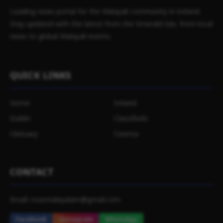
Leading news portal for the Malayali community in Ireland.
Stay updated with the latest from the Emerald Isle, from local
news to global Malayali events.
QUICK LINKS
Home
Ireland
Dublin
Classifieds
Obituary
Cinema
CONTACT
Email: rosemalayalam@gmail.com
Facebook
Instagram
WhatsApp