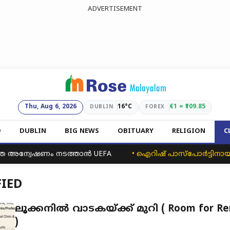
ADVERTISEMENT
Thu, Aug 6, 2026
16°C
€1 = ₹109.85
DUBLIN
FOREX
D
DUBLIN
BIG NEWS
OBITUARY
RELIGION
C
ര അന്വേഷണം നടത്താൻ UEFA
•
ഐറിഷ് പാസ്‌പോർട്ടിനായി ഓ
FIED
ലൂക്കനിൽ വാടകയ്ക്ക് മുറി ( Room for Re
)