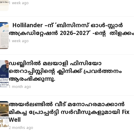
1 week ago
Hollilander –ന് ‘ബിസിനസ് ഓൾ-സ്റ്റാർ
അക്രഡിറ്റേഷൻ 2026–2027’ -ന്റെ തിളക്
1 week ago
ഡബ്ലിനിൽ മലയാളി ഫിസിയോ
തെറാപ്പിസ്റ്റിന്റെ ക്ലിനിക്ക് പ്രവർത്തനം
ആരംഭിക്കുന്നു.
1 month ago
അയർലണ്ടിൽ വീട് മനോഹരമാക്കാൻ
മികച്ച പ്രോപ്പർട്ടി സർവീസുകളുമായി Fix
Well
2 months ago