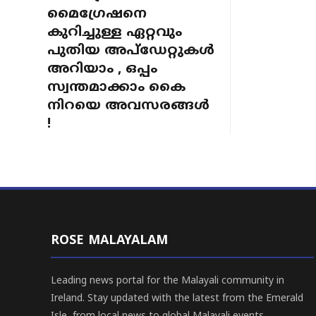
മൈഗ്രേഷനെ
കുറിച്ചുള്ള ഏറ്റവും
പുതിയ അപ്ഡേറ്റുകൾ
അറിയാം , ഒപ്പം
സ്വന്തമാക്കാം കൈ
നിറയെ അവസരങ്ങൾ
!
ROSE MALAYALAM
Leading news portal for the Malayali community in
Ireland. Stay updated with the latest from the Emerald