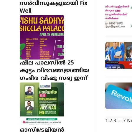
സർവീസുകളുമായി Fix
Well
ഷീല പാലസിൽ 25
കൂട്ടം വിഭവങ്ങളടങ്ങിയ
ഗംഭീര വിഷു സദ്യ ഇന്ന്
1
2
3
…
7
Ne
ഓസ്‌ട്രേലിയൻ