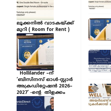
ലൂക്കനിൽ വാടകയ്ക്ക്
മുറി ( Room for Rent )
Hollilander –ന്
‘ബിസിനസ് ഓൾ-സ്റ്റാർ
അക്രഡിറ്റേഷൻ 2026–
2027’ -ന്റെ തിളക്കം