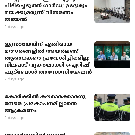
പിടിച്ചെടുത്ത് ഗാർഡ; ഉദ്ദേശ്യം
മയക്കുമരുന്ന് വിതരണം
തടയൽ
2 days ago
ഇസ്രായേലിന് എതിരായ
മത്സരങ്ങളിൽ അയർലണ്ട്
ആരാധകരെ പ്രവേശിപ്പിക്കില്ല:
നിലപാട് വ്യക്തമാക്കി ഐറിഷ്
ഫുട്ബോൾ അസോസിയേഷൻ
2 days ago
കോർക്കിൽ കൗമാരക്കാരനു
നേരെ പ്രകോപനമില്ലാതെ
ആക്രമണം
2 days ago