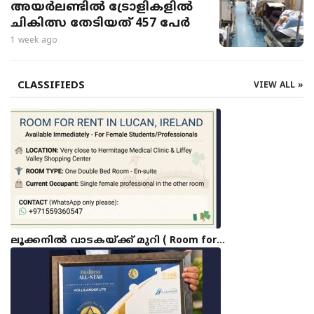
അയർലണ്ടിൽ ട്രോളികളിൽ
ചികിത്സ തേടിയത് 457 പേർ
1 week ago
CLASSIFIEDS
VIEW ALL »
ലൂക്കനിൽ വാടകയ്ക്ക് മുറി ( Room for…