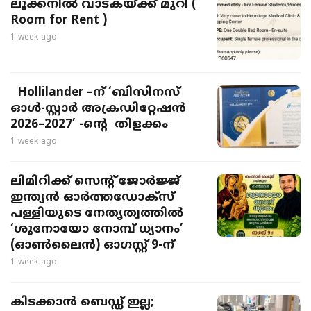
ലൂക്കനിൽ വാടകയ്ക്ക് മുറി (
Room for Rent )
1 week ago
Hollilander –ന് ‘ബിസിനസ്
ഓൾ-സ്റ്റാർ അക്രഡിറ്റേഷൻ
2026–2027’ -ന്റെ തിളക്കം
1 week ago
ലിമിറിക്ക് സെന്റ് ജോർജ്ജ്
ഇന്ത്യൻ ഓർത്തഡോക്സ്
പള്ളിയുടെ നേതൃത്വത്തിൽ
‘ശൂനോയോ നോമ്പ് ധ്യാനം’
(ഓൺലൈൻ) ഓഗസ്റ്റ് 9-ന്
1 week ago
കിടക്കാൻ ബെഡ്ഡ് ഇല്ല;