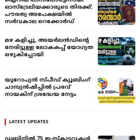
ഐറിഷ് പാസ്‌പോർട്ടിനായി
ഓസ്ട്രേലിയക്കാരുടെ തിരക്ക്;
പൗരത്വ അപേക്ഷയിൽ
സർവകാല റെക്കോർഡ്
മഴ കളിച്ചു, അയർലൻഡിന്റെ
നേരിട്ടുള്ള ലോകകപ്പ് യോ​ഗ്യത
ഒഴുകിപ്പോയി
യൂറോപ്യൻ സ്പീഡ് ക്യൂബിംഗ്
ചാമ്പ്യൻഷിപ്പിൽ പ്രഭവ്
നായകിന് ശ്രദ്ധേയ നേട്ടം
LATEST UPDATES
ഡബ്ലിനിൽ 75 ഇ-സ്കൂട്ടറുകൾ