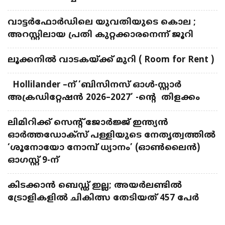
വാട്ടർഫോർഡിലെ യുവതിയുടെ കൊല ;
അറസ്റ്റിലായ പ്രതി കുറ്റക്കാരനെന്ന് ജൂറി
ലൂക്കനിൽ വാടകയ്ക്ക് മുറി ( Room for Rent )
Hollilander –ന് ‘ബിസിനസ് ഓൾ-സ്റ്റാർ
അക്രഡിറ്റേഷൻ 2026–2027’ -ന്റെ തിളക്കം
ലിമിറിക്ക് സെന്റ് ജോർജ്ജ് ഇന്ത്യൻ
ഓർത്തഡോക്സ് പള്ളിയുടെ നേതൃത്വത്തിൽ
‘ശൂനോയോ നോമ്പ് ധ്യാനം’ (ഓൺലൈൻ)
ഓഗസ്റ്റ് 9-ന്
കിടക്കാൻ ബെഡ്ഡ് ഇല്ല; അയർലണ്ടിൽ
ട്രോളികളിൽ ചികിത്സ തേടിയത് 457 പേർ