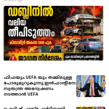
14 hours ago
ഫിഫയും UEFA യും തമ്മിലുള്ള
പോരുമുറുകുന്നു;ഇൻഫാന്റിനോയ്‌ക്കെതിരെ
സ്വതന്ത്ര അന്വേഷണം
നടത്താൻ UEFA