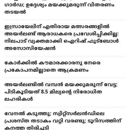
ഗാർഡ; ഉദ്ദേശ്യം മയക്കുമരുന്ന് വിതരണം
തടയൽ
ഇസ്രായേലിന് എതിരായ മത്സരങ്ങളിൽ
അയർലണ്ട് ആരാധകരെ പ്രവേശിപ്പിക്കില്ല:
നിലപാട് വ്യക്തമാക്കി ഐറിഷ് ഫുട്ബോൾ
അസോസിയേഷൻ
കോർക്കിൽ കൗമാരക്കാരനു നേരെ
പ്രകോപനമില്ലാതെ ആക്രമണം
അയർലണ്ടിൽ വമ്പൻ മയക്കുമരുന്ന് വേട്ട;
പിടികൂടിയത് 8.5 മില്യന്റെ നിരോധിത
ലഹരികൾ
വേനൽ കടുത്തു; സ്വിറ്റ്സർലൻഡിലെ
പ്രശസ്ത തടാകം വറ്റി വരണ്ടു; ടൂറിസത്തിന്
കനത്ത തിരിച്ചടി