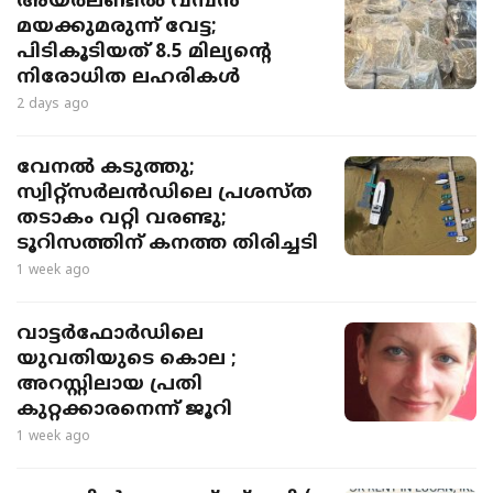
അയർലണ്ടിൽ വമ്പൻ
മയക്കുമരുന്ന് വേട്ട;
പിടികൂടിയത് 8.5 മില്യന്റെ
നിരോധിത ലഹരികൾ
2 days ago
വേനൽ കടുത്തു;
സ്വിറ്റ്സർലൻഡിലെ പ്രശസ്ത
തടാകം വറ്റി വരണ്ടു;
ടൂറിസത്തിന് കനത്ത തിരിച്ചടി
1 week ago
വാട്ടർഫോർഡിലെ
യുവതിയുടെ കൊല ;
അറസ്റ്റിലായ പ്രതി
കുറ്റക്കാരനെന്ന് ജൂറി
1 week ago