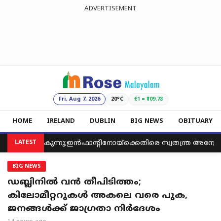
ADVERTISEMENT
Fri, Aug 7, 2026
20°C
€1 = ₹109.78
HOME
IRELAND
DUBLIN
BIG NEWS
OBITUARY
പോരുമുറുകുന്നു;ഇൻഫാന്റിനോയ്‌ക്കെതിരെ സ്വതന്ത്ര അന്വേഷണ
LATEST
BIG NEWS
ഡബ്ലിനിൽ വൻ തീപിടിത്തം;
കിലോമീറ്ററുകൾ അകലെ വരെ പുക,
ജനങ്ങൾക്ക് ജാഗ്രതാ നിർദേശം