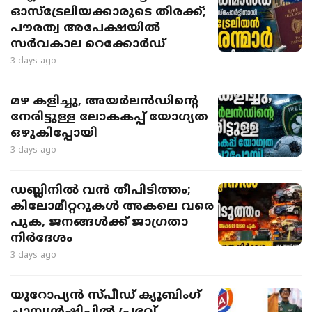
ഓസ്ട്രേലിയക്കാരുടെ തിരക്ക്;
പൗരത്വ അപേക്ഷയിൽ
സർവകാല റെക്കോർഡ്
3 days ago
മഴ കളിച്ചു, അയർലൻഡിന്റെ
നേരിട്ടുള്ള ലോകകപ്പ് യോ​ഗ്യത
ഒഴുകിപ്പോയി
3 days ago
ഡബ്ലിനിൽ വൻ തീപിടിത്തം;
കിലോമീറ്ററുകൾ അകലെ വരെ
പുക, ജനങ്ങൾക്ക് ജാഗ്രതാ
നിർദേശം
3 days ago
യൂറോപ്യൻ സ്പീഡ് ക്യൂബിംഗ്