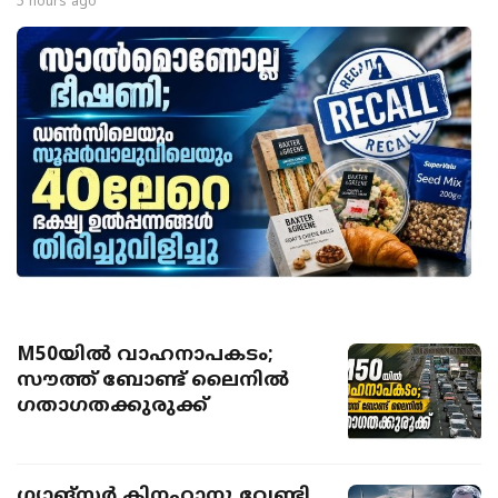
5 hours ago
M50യിൽ വാഹനാപകടം;
സൗത്ത് ബോണ്ട് ലൈനിൽ
ഗതാഗതക്കുരുക്ക്
ഗ്യാങ്സ്റ്റർ കിനഹാനു വേണ്ടി