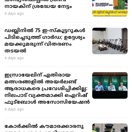
ചാമ്പ്യൻഷിപ്പിൽ പ്രഭവ്
നായകിന് ശ്രദ്ധേയ നേട്ടം
4 days ago
ഡബ്ലിനിൽ 75 ഇ-സ്കൂട്ടറുകൾ
പിടിച്ചെടുത്ത് ഗാർഡ; ഉദ്ദേശ്യം
മയക്കുമരുന്ന് വിതരണം
തടയൽ
4 days ago
ഇസ്രായേലിന് എതിരായ
മത്സരങ്ങളിൽ അയർലണ്ട്
ആരാധകരെ പ്രവേശിപ്പിക്കില്ല:
നിലപാട് വ്യക്തമാക്കി ഐറിഷ്
ഫുട്ബോൾ അസോസിയേഷൻ
4 days ago
കോർക്കിൽ കൗമാരക്കാരനു