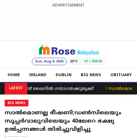
ADVERTISEMENT
Sun, Aug 9, 2026
23°C
€1 = ₹109.95
HOME
IRELAND
DUBLIN
BIG NEWS
OBITUARY
് ബോണ്ട് ലൈനിൽ ഗതാഗതക്കുരുക്ക്
LATEST
•
സാൽമൊണല്ല ഭീഷണ
BIG NEWS
സാൽമൊണല്ല ഭീഷണി;ഡൺസിലെയും
സൂപ്പർവാലുവിലെയും 40ലേറെ ഭക്ഷ്യ
ഉൽപ്പന്നങ്ങൾ തിരിച്ചുവിളിച്ചു