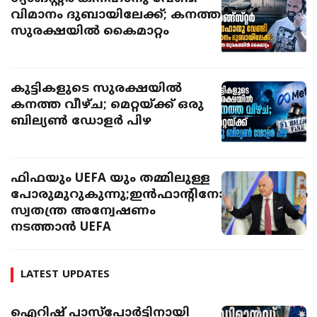
വിമാനം ദുബായിലേക്ക്; കനത്ത
സുരക്ഷയിൽ കൈമാറ്റം
കുട്ടികളുടെ സുരക്ഷയിൽ
കനത്ത വീഴ്ച; മെറ്റയ്ക്ക് ഒരു
ബില്യൺ ഡോളർ പിഴ
ഫിഫയും UEFA യും തമ്മിലുള്ള
പോരുമുറുകുന്നു;ഇൻഫാന്റിനോയ്‌ക്കെതിരെ
സ്വതന്ത്ര അന്വേഷണം
നടത്താൻ UEFA
LATEST UPDATES
ഐറിഷ് പാസ്‌പോർട്ടിനായി