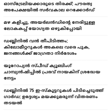
ഓസ്ട്രേലിയക്കാരുടെ തിരക്ക്; പൗരത്വ
അപേക്ഷയിൽ സർവകാല റെക്കോർഡ്
മഴ കളിച്ചു, അയർലൻഡിന്റെ നേരിട്ടുള്ള
ലോകകപ്പ് യോ​ഗ്യത ഒഴുകിപ്പോയി
ഡബ്ലിനിൽ വൻ തീപിടിത്തം;
കിലോമീറ്ററുകൾ അകലെ വരെ പുക,
ജനങ്ങൾക്ക് ജാഗ്രതാ നിർദേശം
യൂറോപ്യൻ സ്പീഡ് ക്യൂബിംഗ്
ചാമ്പ്യൻഷിപ്പിൽ പ്രഭവ് നായകിന് ശ്രദ്ധേയ
നേട്ടം
ഡബ്ലിനിൽ 75 ഇ-സ്കൂട്ടറുകൾ പിടിച്ചെടുത്ത്
ഗാർഡ; ഉദ്ദേശ്യം മയക്കുമരുന്ന് വിതരണം
തടയൽ