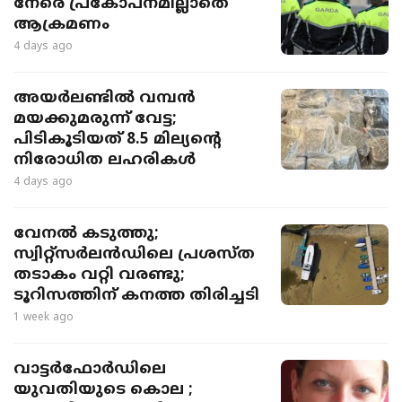
നേരെ പ്രകോപനമില്ലാതെ
ആക്രമണം
4 days ago
അയർലണ്ടിൽ വമ്പൻ
മയക്കുമരുന്ന് വേട്ട;
പിടികൂടിയത് 8.5 മില്യന്റെ
നിരോധിത ലഹരികൾ
4 days ago
വേനൽ കടുത്തു;
സ്വിറ്റ്സർലൻഡിലെ പ്രശസ്ത
തടാകം വറ്റി വരണ്ടു;
ടൂറിസത്തിന് കനത്ത തിരിച്ചടി
1 week ago
വാട്ടർഫോർഡിലെ
യുവതിയുടെ കൊല ;