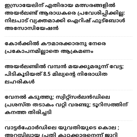
ഇസ്രായേലിന് എതിരായ മത്സരങ്ങളിൽ
അയർലണ്ട് ആരാധകരെ പ്രവേശിപ്പിക്കില്ല:
നിലപാട് വ്യക്തമാക്കി ഐറിഷ് ഫുട്ബോൾ
അസോസിയേഷൻ
കോർക്കിൽ കൗമാരക്കാരനു നേരെ
പ്രകോപനമില്ലാതെ ആക്രമണം
അയർലണ്ടിൽ വമ്പൻ മയക്കുമരുന്ന് വേട്ട;
പിടികൂടിയത് 8.5 മില്യന്റെ നിരോധിത
ലഹരികൾ
വേനൽ കടുത്തു; സ്വിറ്റ്സർലൻഡിലെ
പ്രശസ്ത തടാകം വറ്റി വരണ്ടു; ടൂറിസത്തിന്
കനത്ത തിരിച്ചടി
വാട്ടർഫോർഡിലെ യുവതിയുടെ കൊല ;
അറസ്റ്റിലായ പ്രതി കുറ്റക്കാരനെന്ന് ജൂറി